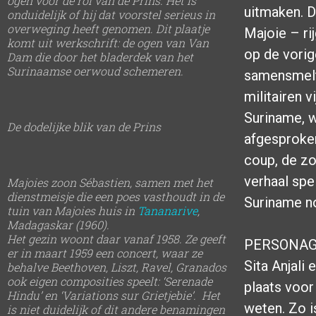
ogen voor de rol van de Prins. Het is
uitmaken. D
onduidelijk of hij dat voorstel serieus in
overweging heeft genomen. Dit plaatje
Majoie – ri
komt uit werkschrift: de ogen van Van
op de vorig
Dam die door het bladerdek van het
Surinaamse oerwoud schemeren.
samensmelte
militairen 
Suriname, w
De dodelijke blik van de Prins
afgesproken
coup, de 
verhaal spe
Majoies zoon Sébastien, samen met het
dienstmeisje die een poes vasthoudt in de
Suriname no
tuin van Majoies huis in
Tananarive
,
Madagaskar (1960).
Het gezin woont daar vanaf 1958. Ze geeft
PERSONAG
er in maart 1959 een concert, waar ze
Sita Anjali
behalve Beethoven, Liszt, Ravel, Granados
ook eigen composities speelt: ‘Serenade
plaats voo
Hindu’ en ‘Variations sur Grietjebie’. Het
weten. Zo i
is niet duidelijk of dit andere benamingen