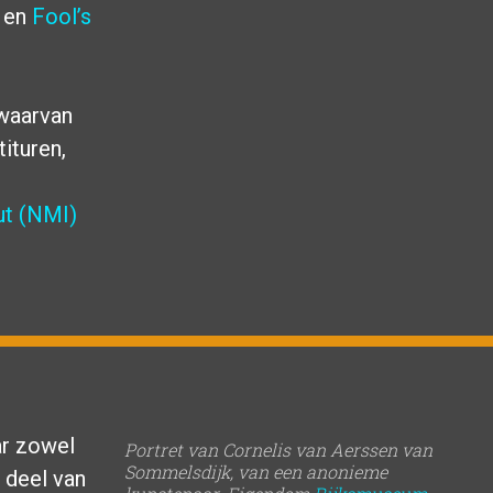
en
Fool’s
 waarvan
ituren,
ut (NMI)
ar zowel
Portret van Cornelis van Aerssen van
Sommelsdijk, van een anonieme
 deel van