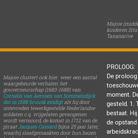
Majoie (midde
kinderen Sita
Tananarive
PROLOOG:
De proloog
Majoie clustert ook hier weer een aantal
waargebeurde verhalen: het
toeschouwer
gouverneurschap (1683-1688) van
moment.
De
Cornelis van Aerssen van Sommelsdijck
dat in 1688 bruusk eindigt
als hij door
gesteld. 1.
ontevreden tewerkgestelde Nederlandse
bestaat. Hi
soldaten c.q. vrijgelaten gevangenen
wordt vermoord, de komst in 1712 van de
de opstand 
piraat
Jacques Cassard
bijna 25 jaar later,
arbeidskrac
waarbij slaafgemaakten door hun bazen