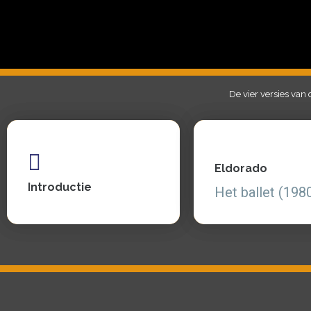
De vier versies van 
Eldorado
Eldorado
Introductie
Het ballet (1980)
Introductie
Het ballet (198
Zie, lees en luister
Zie, lees en luister