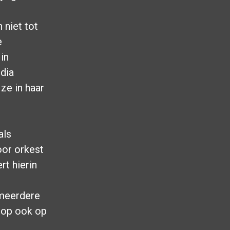
 niet tot
e
in
ndia
ze in haar
als
oor orkest
rt hierin
 meerdere
e op ook op