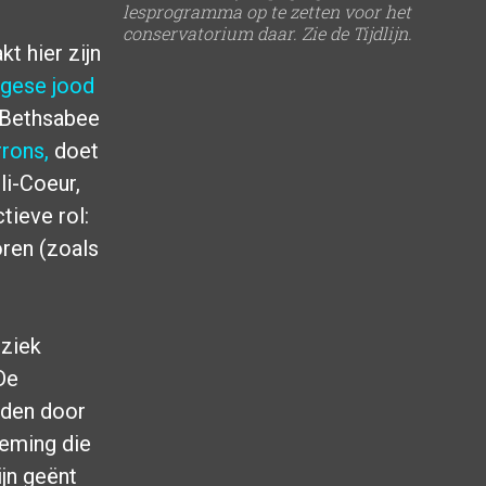
lesprogramma op te zetten voor het
conservatorium daar. Zie de Tijdlijn.
 hier zijn
ugese jood
 Bethsabee
rons,
doet
li-Coeur,
tieve rol:
oren (zoals
uziek
De
nden door
neming die
jn geënt