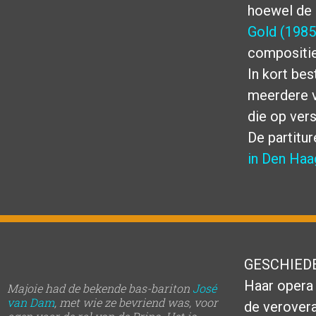
hoewel de p
Gold (198
compositie
In kort bes
meerdere v
die op ver
De partitu
in Den Ha
GESCHIED
Haar opera 
Majoie had de bekende bas-bariton
José
van Dam
, met wie ze bevriend was, voor
de verovera