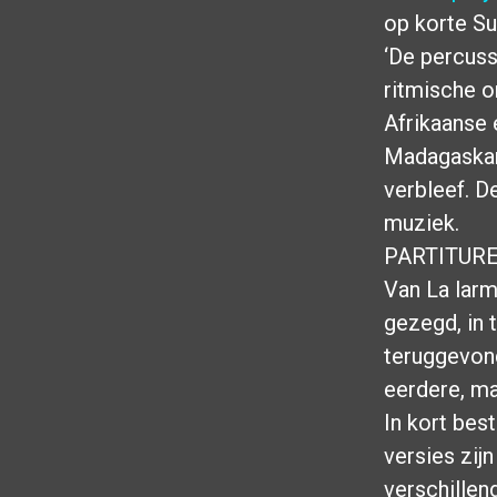
op korte Su
‘De percuss
ritmische o
Afrikaanse 
Madagaskar,
verbleef. D
muziek.
PARTITUR
Van La larm
gezegd, in 
teruggevond
eerdere, m
In kort bes
versies zij
verschillen