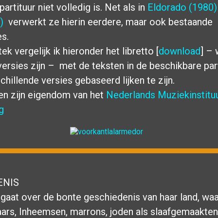
artituur niet volledig is. Net als in
Eldorado (1980)
5)
verwerkt ze hierin eerdere, maar ook bestaande
s.
tek vergelijk ik hieronder het libretto [
download
] –
ersies zijn – met de teksten in de beschikbare part
schillende versies gebaseerd lijken te zijn.
ren zijn eigendom van het
Nederlands Muziekinstitu
ag
ENIS
gaat over de bonte geschiedenis van haar land, wa
ars, Inheemsen, marrons, joden als slaafgemaakten