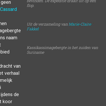
bevinden. De expeditie draait uit op een
k geen
flop.
 Cassard
jnen
Uit de verzameling van
Marie-Claire
Fakkel
magebergte
iens naam
t
Kassikassimagebergte in het zuiden van
ebied
Suriname
dracht van
t verhaal
melijk
i
tijdens de
t koor