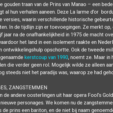
e gouden traan van de Prins van Manao – een bede
jgt al hun verhalen aaneen. Deze La larme d’or bord
e versies, waarin verschillende historische gebeurt
n. In de tijdlijn zijn er toevoegingen. Ze merkt op,
vijf jaar na de onafhankelijkheid in 1975 de macht o
aardoor het land in een isolement raakte en Neder
 ontwikkelingshulp opschortte. Ook de tweede mili
zogenaamde
kerstcoup van 1990
, noemt ze. Maar in 
len die verder geen rol. Mogelijk wilde ze alleen aa
g steeds niet het paradijs was, waarop ze had geh
ES, ZANGSTEMMEN
 en de andere oosterlingen uit haar opera Fool’s Gol
r nieuwe personages. We komen nu de zangstemme
s de prins een bariton, en de niet bij naam genoemd