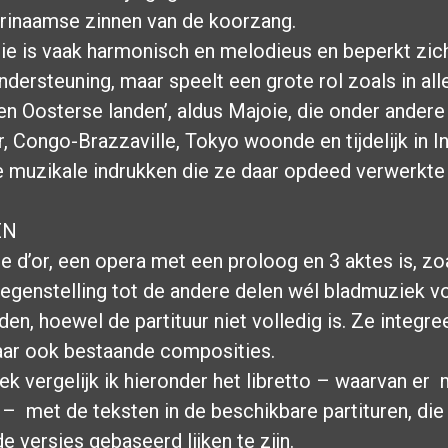
rinaamse zinnen van de koorzang.
ie is vaak harmonisch en melodieus en beperkt zich
ndersteuning, maar speelt een grote rol zoals in all
en Oosterse landen’, aldus Majoie, die onder andere 
 Congo-Brazzaville, Tokyo woonde en tijdelijk in I
e muzikale indrukken die ze daar opdeed verwerkte 
EN
e d’or, een opera met een proloog en 3 aktes is, zo
tegenstelling tot de andere delen wél bladmuziek v
en, hoewel de partituur niet volledig is. Ze integree
aar ook bestaande composities.
tek vergelijk ik hieronder het libretto – waarvan er
n – met de teksten in de beschikbare partituren, di
de versies gebaseerd lijken te zijn.