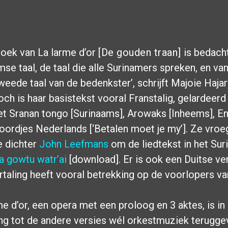
boek van La larme d’or
[De gouden traan]
is bedacht
se taal, de taal die alle Surinamers spreken, en van
weede taal van de bedenkster’, schrijft Majoie Hajar
Toch is haar basistekst vooral Franstalig, gelardeer
het Sranan tongo [Surinaams], Arowaks [Inheems], E
oordjes Nederlands [‘Betalen moet je my’]. Ze vroe
 dichter
John Leefmans
om de liedtekst in het Sur
a gowtu watr’ai
[download]. Er is ook een Duitse ver
rtaling heeft vooral betrekking op de voorlopers va
e d’or, een opera met een proloog en 3 aktes, is in
ing tot de andere versies wél orkestmuziek terugg