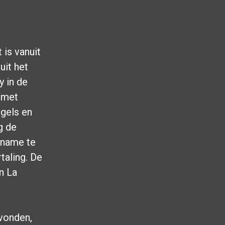
 is vanuit
uit het
y in de
d met
ngels en
g de
iname te
taling. De
n La
evonden,