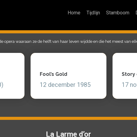
Home
Tijdlijn
Stamboom
de opera waaraan ze de helft van haar leven wijdde en die het meest van elka
Fool’s Gold
Story
Fool’s Gold
Story
12 december 1985
17 nov
0)
12 december 1985
17 n
Zie en lees
Zie en 
La Larme d’or