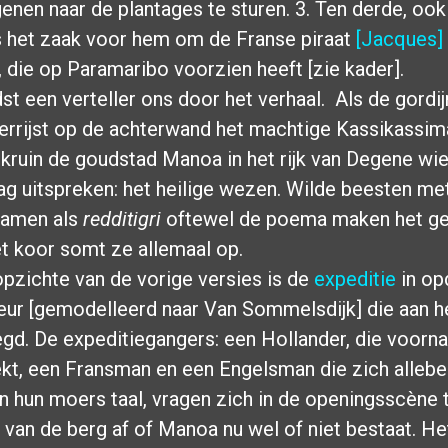
enen naar de plantages te sturen. 3. Ten derde, oo
is het zaak voor hem om de Franse
piraat
[Jacques]
, die op Paramaribo voorzien heeft [zie kader].
st een verteller ons door het verhaal. Als de gordi
errijst op de achterwand het machtige Kassikassi
 kruin de goudstad Manoa in het rijk van Degene w
g uitspreken: het heilige wezen. Wilde beesten me
namen als
redditigri
oftewel de poema maken het g
et koor somt ze allemaal op.
pzichte van de vorige versies is de
expeditie
in op
ur [gemodelleerd naar Van Sommelsdijk] die aan he
gd. De expeditiegangers: een Hollander, die voorna
kt, een Fransman en een Engelsman die zich allebe
in hun moers taal, vragen zich in de openingsscène 
van de berg af of Manoa nu wel of niet bestaat. He