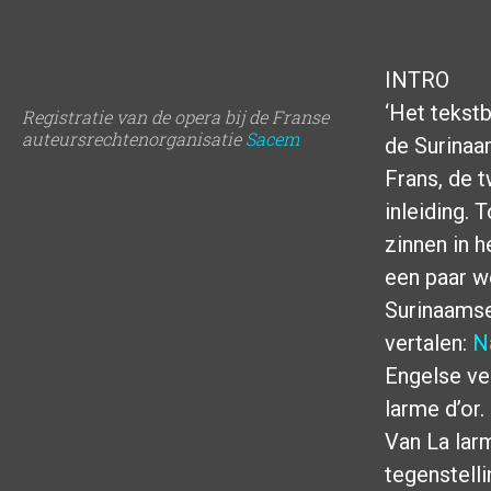
INTRO
‘Het tekst
Registratie van de opera bij de Franse
auteursrechtenorganisatie
Sacem
de Surinaam
Frans, de t
inleiding. 
zinnen in 
een paar w
Surinaamse
vertalen:
N
Engelse ve
larme d’or.
Van La larm
tegenstell