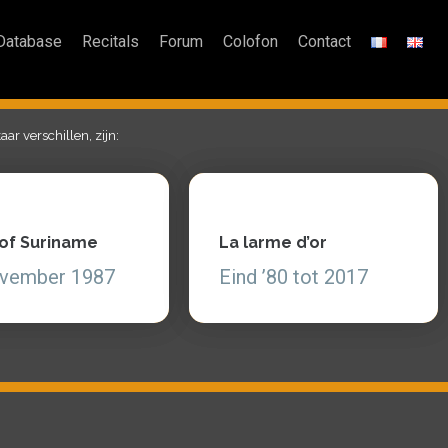
Database
Recitals
Forum
Colofon
Contact
ar verschillen, zijn:
 of Suriname
La larme d’or
 of Suriname
La larme d’or
ember 1987
Eind ’80 tot 2017
ovember 1987
Eind ’80 tot 2017
lees
Zie, lees partituren