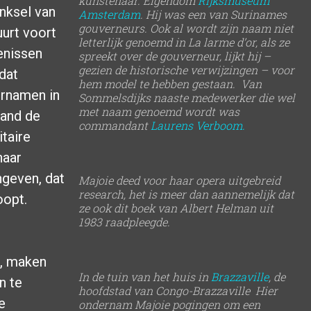
kunstenaar. Eigendom
Rijksmuseum
nksel van
Amsterdam
. Hij was een van Surinames
gouverneurs. Ook al wordt zijn naam niet
uurt voort
letterlijk genoemd in La larme d’or, als ze
enissen
spreekt over de gouverneur, lijkt hij –
gezien de historische verwijzingen – voor
 dat
hem model te hebben gestaan. Van
vernamen in
Sommelsdijks naaste medewerker die wel
met naam genoemd wordt was
land de
commandant
Laurens Verboom.
taire
haar
ngeven, dat
Majoie deed voor haar opera uitgebreid
research, het is meer dan aannemelijk dat
oopt.
ze ook dit boek van Albert Helman uit
1983 raadpleegde.
d, maken
In de tuin van het huis in
Brazzaville
, de
n te
hoofdstad van Congo-Brazzaville Hier
e
ondernam Majoie pogingen om een