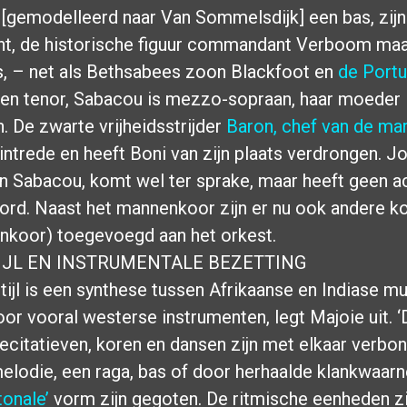
[gemodelleerd naar Van Sommelsdijk] een bas, zijn
, de historische figuur commandant Verboom maakt
s, – net als Bethsabees zoon Blackfoot en
de Port
en tenor, Sabacou is mezzo-sopraan, haar moeder
. De zwarte vrijheidsstrijder
Baron, chef van de mar
 intrede en heeft Boni van zijn plaats verdrongen. Jo
n Sabacou, komt wel ter sprake, maar heeft geen ac
oord. Naast het mannenkoor zijn er nu ook andere k
nkoor) toegevoegd aan het orkest.
IJL EN INSTRUMENTALE BEZETTING
ijl is een synthese tussen Afrikaanse en Indiase m
oor vooral westerse instrumenten, legt Majoie uit. ‘
ecitatieven, koren en dansen zijn met elkaar verbo
elodie, een raga, bas of door herhaalde klankwaar
tonale’
vorm zijn gegoten. De ritmische eenheden zi