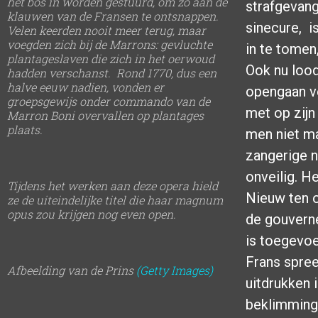
het bos in worden gestuurd, om zo aan de
strafgevang
klauwen van de Fransen te ontsnappen.
sinecure, 
Velen keerden nooit meer terug, maar
voegden zich bij de Marrons: gevluchte
in te tomen
plantageslaven die zich in het oerwoud
Ook nu lood
hadden verschanst. Rond 1770, dus een
halve eeuw nadien, vonden er
opengaan v
groepsgewijs onder commando van de
met op zijn
Marron Boni overvallen op plantages
plaats.
men niet ma
zangerige 
onveilig. H
Tijdens het werken aan deze opera hield
Nieuw ten o
ze de uiteindelijke titel die haar magnum
opus zou krijgen nog even open.
de gouverne
is toegevoe
Frans spree
Afbeelding van de Prins
(Getty Images)
uitdrukken 
beklimming 