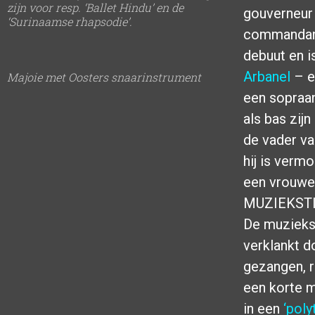
zijn voor resp. ‘Ballet Hindu’ en de
gouverneur 
‘Surinaamse rhapsodie’.
commandant
debuut en i
Arbanel
– e
Majoie met Oosters snaarinstrument
een sopraan
als bas zijn
de vader va
hij is verm
een vrouwe
MUZIEKST
De muziekst
verklankt d
gezangen, r
een korte m
in een
‘poly