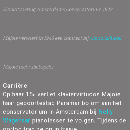
Einduitvoering Amsterdams Conservatorium 1942
Majoie verwierf in 1946 een contract bij
Anton Schubel
Majoie met rubabspeler
Carrière
Op haar 15
verliet klaviervirtuoos Majoie
e
haar geboortestad Paramaribo om aan het
conservatorium in Amsterdam bij
Nelly
Wagenaar
pianolessen te volgen. Tijdens de
oorlog trad ze op in fraaie