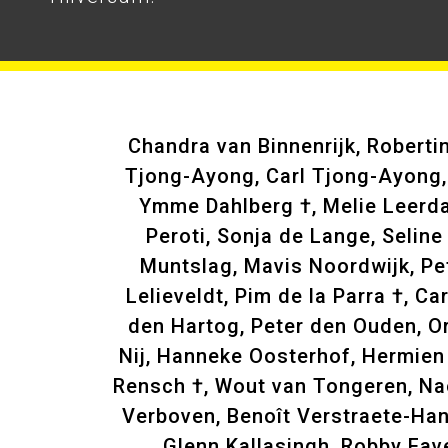
Chandra van Binnenrijk, Roberti
Tjong-Ayong, Carl Tjong-Ayong, 
Ymme Dahlberg †, Melie Leerda
Peroti, Sonja de Lange, Selin
Muntslag, Mavis Noordwijk, Pet
Lelieveldt, Pim de la Parra †, C
den Hartog, Peter den Ouden, O
Nij, Hanneke Oosterhof, Hermien 
Rensch †, Wout van Tongeren, Na
Verboven, Benoît Verstraete-Han
Glenn Kallasingh, Robby Fav