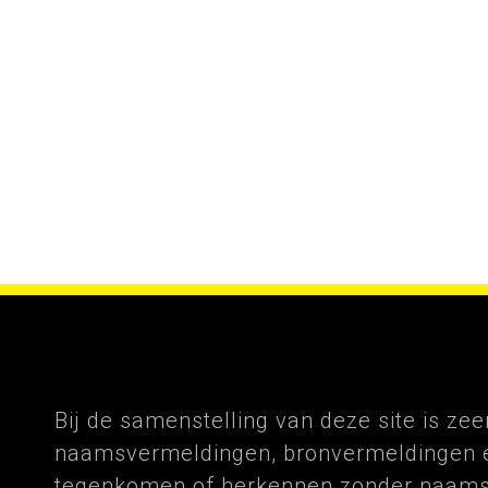
Bij de samenstelling van deze site is z
naamsvermeldingen, bronvermeldingen e
tegenkomen of herkennen zonder naams