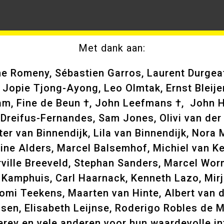
Met dank aan:
ne Romeny, Sébastien Garros, Laurent Durgea
Jopie Tjong-Ayong, Leo Olmtak, Ernst Bleije
m, Fine de Beun †, John Leefmans †, John Hel
e Dreifus-Fernandes, Sam Jones, Olivi van de
er van Binnendijk, Lila van Binnendijk, Nora
arine Alders, Marcel Balsemhof, Michiel van 
rville Breeveld, Stephan Sanders, Marcel Wor
Kamphuis, Carl Haarnack, Kenneth Lazo, Mirj
omi Teekens, Maarten van Hinte, Albert van 
sen, Elisabeth Leijnse, Roderigo Robles de 
erey en vele anderen voor hun waardevolle inf