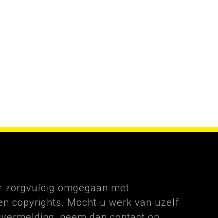
eer zorgvuldig omgegaan met
n copyrights. Mocht u werk van uzelf
vermelding, neem dan contact op