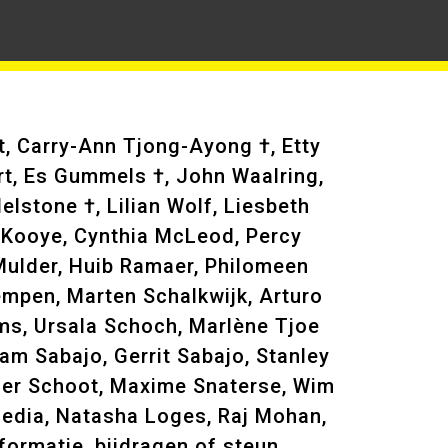
t, Carry-Ann Tjong-Ayong †, Etty
rt, Es Gummels †, John Waalring,
stone †, Lilian Wolf, Liesbeth
r Kooye, Cynthia McLeod, Percy
 Mulder, Huib Ramaer, Philomeen
Kempen, Marten Schalkwijk, Arturo
ms, Ursala Schoch, Marlène Tjoe
am Sabajo, Gerrit Sabajo, Stanley
der Schoot, Maxime Snaterse, Wim
Media, Natasha Loges, Raj Mohan,
ormatie, bijdragen of steun.