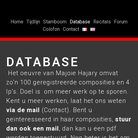
Home
Tijdlijn
Stamboom
Database
Recitals
Forum
Colofon
Contact
DATABASE
Het oeuvre van Majoie Hajary omvat
zo’n 100 geregistreerde composities en 4
lp’s. Doel is om meer werk op te sporen.
Kent u meer werken, laat het ons weten
via de mail
(Contact). Bent u
geïnteresseerd in haar composities,
stuur
dan ook een mail
, dan kan u een pdf
worden toegestuurd. Nog beter is het om