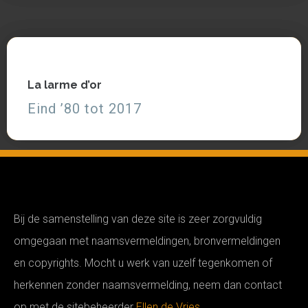
La larme d’or
La larme d’or
Eind ’80 tot 2017
Eind ’80 tot 2017
Zie, lees partituren
Bij de samenstelling van deze site is zeer zorgvuldig
omgegaan met naamsvermeldingen, bronvermeldingen
en copyrights. Mocht u werk van uzelf tegenkomen of
herkennen zonder naamsvermelding, neem dan contact
op met de sitebeheerder
Ellen de Vries.