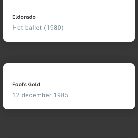
Eldorado
Eldorado
Het ballet (1980)
Het ballet (1980)
Zie, lees en luister
Fool’s Gold
Fool’s Gold
12 december 1985
12 december 1985
Zie en lees