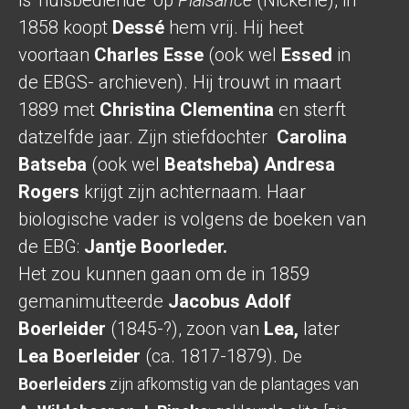
is ‘huisbediende’ op
Plaisance
(Nickerie), in
1858 koopt
Dessé
hem vrij. Hij heet
voortaan
Charles Esse
(ook wel
Essed
in
de EBGS- archieven). Hij trouwt in maart
1889 met
Christina Clementina
en sterft
datzelfde jaar. Zijn stiefdochter
Carolina
Batseb
a
(ook wel
Beatsheba)
Andresa
Rogers
krijgt zijn achternaam. Haar
biologische vader is volgens de boeken van
de EBG:
Jantje Boorleder.
Het zou kunnen gaan om de in 1859
gemanimutteerde
Jacobus Adolf
Boerleider
(1845-?), zoon van
Lea,
later
Lea Boerleider
(ca. 1817-1879).
De
Boerleiders
zijn afkomstig van de plantages van