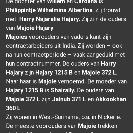
De dochter van
Willem
en
Carolina
is
Philippintje Wilhelmina Albertina
. Zij trouwt
met
Harry Najaralie Hajary.
Zij zijn de ouders
van
Majoie Hajary
.
Majoies
voorouders van vaders kant zijn
contractarbeiders uit India. Zij worden – ook
na hun contractperiode – vaak aangeduid met
hun contractnummer. De ouders van
Harry
Hajary
zijn
Hajary 1215 B
en
Majoie 372 L
.
Naar haar is
Majoie
vernoemd
.
De moeder van
Hajary 1215 B
is
Shairally.
De ouders van
Majoie 372 L
zijn
Jainub 371 L
en
Akkookhan
360 L
.
Zij wonen in West-Suriname, o.a. in Nickerie.
De meeste voorouders van
Majoie
trekken