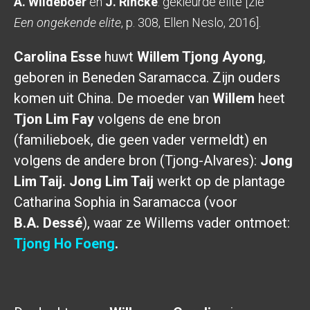
A. Wildeboer
en
J. Rincke
: gekleurde elite [zie
Een ongekende elite
, p. 308, Ellen Neslo, 2016].
Carolina Esse
huwt
Willem Tjong Ayong
,
geboren in Beneden Saramacca. Zijn ouders
komen uit China. De moeder van
Willem
heet
Tjon Lim Fay
volgens de ene bron
(familieboek, die geen vader vermeldt) en
volgens de andere bron (Tjong-Alvares):
Jong
Lim Taij.
Jong Lim Taij
werkt op de plantage
Catharina Sophia in Saramacca (voor
B.A. Dessé
), waar ze Willems vader ontmoet:
Tjong Ho Foeng
.