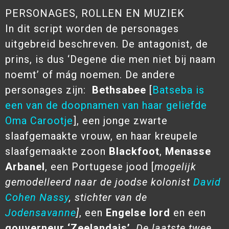
PERSONAGES, ROLLEN EN MUZIEK
In dit script worden de personages
uitgebreid beschreven. De antagonist, de
prins, is dus ‘Degene die men niet bij naam
noemt’ of mág noemen. De andere
personages zijn:
Bethsabee
[
Batseba is
een van de doopnamen van haar geliefde
Oma Carootje
], een jonge zwarte
slaafgemaakte vrouw, en haar kreupele
slaafgemaakte zoon
Blackfoot
,
Menasse
Arbanel
, een Portugese jood [
mogelijk
gemodelleerd naar de joodse kolonist
David
Cohen Nassy
, stichter van de
Jodensavanne
]
, een
Engelse lord
en een
gouverneur ‘Zeelandais’
.
De laatste twee