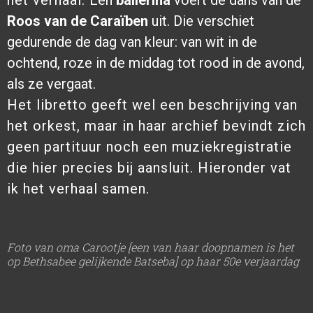
het verhaal.
Een
ballerina
voert de dans van de
Roos van de Caraïben
uit. Die verschiet
gedurende de dag van kleur: van wit in de
ochtend, roze in de middag tot rood in de avond,
als ze vergaat.
Het libretto geeft wel een beschrijving van
het orkest, maar in haar archief bevindt zich
geen partituur noch een muziekregistratie
die hier precies bij aansluit. Hieronder vat
ik het verhaal samen.
Foto van oma Carootje [een van haar doopnamen is het
op Bethsabee gelijkende Batseba] op haar 50e verjaardag