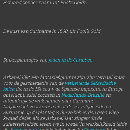
Het land zonder naam, uit Fool’s Gold’s
De kust van Suriname in 1600, uit Fool’s Gold
Suikerplantages van
joden in de Caraïben
Arbanel lijkt een fantasiefiguur te zijn, zijn verhaal staat
voor de geschiedenis van de
verketterde Sefardische
joden
die in de 15
eeuw de Spaanse inquisitie in Europa
e
ontvlucht, asiel zochten in
Nederlands-Brazilië
en
uiteindelijk de wijk namen naar Suriname.
Majoie doet voorkomen alsof de vervolgde joden in
Suriname op de plantages die ze beheerden geen vlieg
kwaad deden als ze Arbanel laat zingen: ‘In de
suikerrietvelden leven we in vrede.’ In werkelijkheid telde
de
Jodensavanne
zoals het gebied bij
Cassipora
later