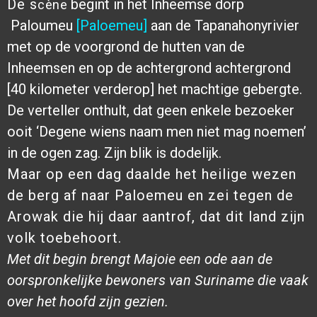
De s
begint in het Inheemse dorp
cène
Paloumeu
[Paloemeu]
aan de Tapanahonyrivier
met op de voorgrond de hutten van de
Inheemsen en op de achtergrond achtergrond
[40 kilometer verderop] het machtige gebergte.
De verteller onthult, dat geen enkele bezoeker
ooit ‘Degene wiens naam men niet mag noemen’
in de ogen zag. Zijn blik is dodelijk.
Maar op een dag daalde het heilige wezen
de berg af naar Paloemeu en zei tegen de
Arowak die hij daar aantrof, dat dit land zijn
volk toebehoort.
Met dit begin brengt Majoie een ode aan de
oorspronkelijke bewoners van Suriname die vaak
over het hoofd zijn gezien.