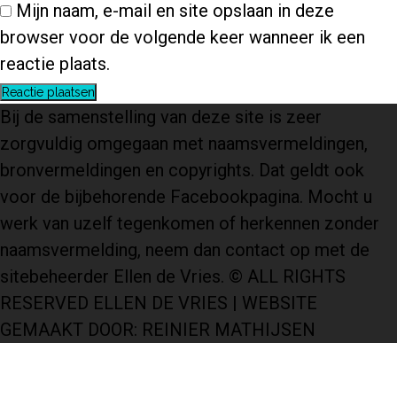
Mijn naam, e-mail en site opslaan in deze
browser voor de volgende keer wanneer ik een
reactie plaats.
Bij de samenstelling van deze site is zeer
zorgvuldig omgegaan met naamsvermeldingen,
bronvermeldingen en copyrights. Dat geldt ook
voor de bijbehorende Facebookpagina. Mocht u
werk van uzelf tegenkomen of herkennen zonder
naamsvermelding, neem dan contact op met de
sitebeheerder Ellen de Vries. © ALL RIGHTS
RESERVED ELLEN DE VRIES | WEBSITE
GEMAAKT DOOR: REINIER MATHIJSEN