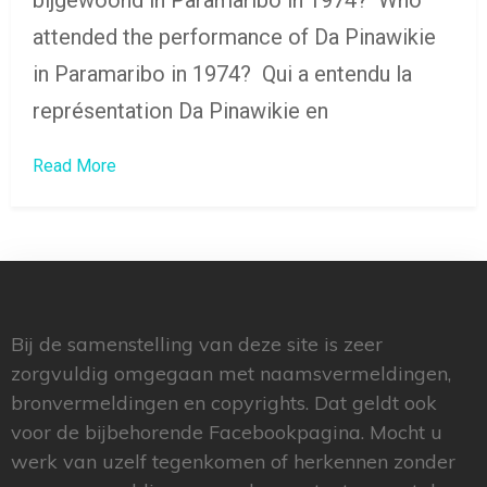
bijgewoond in Paramaribo in 1974? Who
attended the performance of Da Pinawikie
in Paramaribo in 1974? Qui a entendu la
représentation Da Pinawikie en
Read More
Bij de samenstelling van deze site is zeer
zorgvuldig omgegaan met naamsvermeldingen,
bronvermeldingen en copyrights. Dat geldt ook
voor de bijbehorende Facebookpagina. Mocht u
werk van uzelf tegenkomen of herkennen zonder