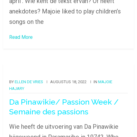
april’. Wie kent de tekst ervan? Of heeft
anekdotes? Majoie liked to play children’s
songs on the
Read More
BY
ELLEN DE VRIES
AUGUSTUS 18, 2022
IN
MAJOIE
HAJARY
Da Pinawikie/ Passion Week /
Semaine des passions
Wie heeft de uitvoering van Da Pinawikie